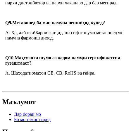
нархи дистрибютор ва нархи чаканаро дар бар мегирад.
Q9.Метавонед ба ман намуна пешниҳод кунед?
A. Ҳа, албатта!Барои санҷидани сифат шумо метавонед як
намуна фармоиш диҳед.
Q10.Маҳсулоти шумо аз кадом намуди сертификатсия
гузаштааст?
A. Шаҳодатномаҳои CE, CB, RoHS ва ғайра.
Маълумот
Дар бораи мо
Бо мо тамос гиред