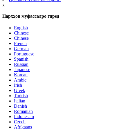
x
Нархҳои муфассалро гиред
English
Chinese
Chinese
French
German
Portuguese
Spanish
Russian
Japanese
Korean
Arabic
Irish
Greek
Turkish
Italian
Danish
Romanian
Indonesian
Czech
Afrikaans