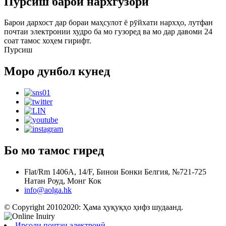
Пурсиш барои нархгузори
Барои дархост дар бораи маҳсулот ё рӯйхати нархҳо, лутфан
почтаи электронии худро ба мо гузоред ва мо дар давоми 24
соат тамос хоҳем гирифт.
Пурсиш
Моро дунбол кунед
Бо мо тамос гиред
Flat/Rm 1406A, 14/F, Бинои Бонки Белгия, №721-725
Натан Роуд, Монг Кок
info@aolga.hk
© Copyright 20102020: Ҳама ҳуқуқҳо ҳифз шудаанд.
Ирсоли почтаи электронӣ