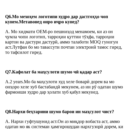
Q6.Мо мехоҳем логотипи худро дар дастгоҳҳо чоп
кунем.Метавонед онро иҷро кунед?
A. Мо хидмати OEM-ро пешниҳод менамоем, ки аз он
ҷумла чопи логотип, тарроҳии қуттии тӯҳфа, тарроҳии
картон ва дастури дастурӣ, аммо талаботи MOQ гуногун
аст.Лутфан бо мо тавассути почтаи электронӣ тамос гиред,
то тафсилот гиред.
Q7.Кафолат ба маҳсулоти шумо чӣ қадар аст?
A.2 years.Мо ба маҳсулоти худ хеле боварӣ дорем ва мо
онҳоро хеле хуб бастабандӣ мекунем, аз ин рӯ одатан шумо
фармоиши худро дар ҳолати хуб қабул мекунед.
Q8.Нархи беҳтарини шумо барои ин маҳсулот чист?
A. Нархи гуфтушунид аст.Он аз миқдор вобаста аст, аммо
одатан мо як системаи ҳамгирошудаи нархгузорӣ дорем, ки