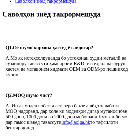
Саволҳои зиёд такрормешуда
Саволҳои зиёд такрормешуда
Q1.Оё шумо корхона ҳастед ё савдогар?
A.Мо як истеҳсолкунанда бо устохонаи худии металлӣ ва
сӯзандору тавассути ҳамгироии R&D, истеҳсол ва фурӯш
ҳастем ва метавонем хидмати OEM ва ODM-ро пешниҳод
кунем.
Q2.MOQ шумо чист?
A. Ин аз модел вобаста аст, зеро баъзе ашёҳо талаботи
MOQ надоранд, дар ҳоле ки моделҳои дигар мутаносибан
500 дона, 1000 дона ва 2000 дона мебошанд.Лутфан бо мо
дар тамос шавед тавассути
info@aolga.hk
то тафсилоти
бештар донед.