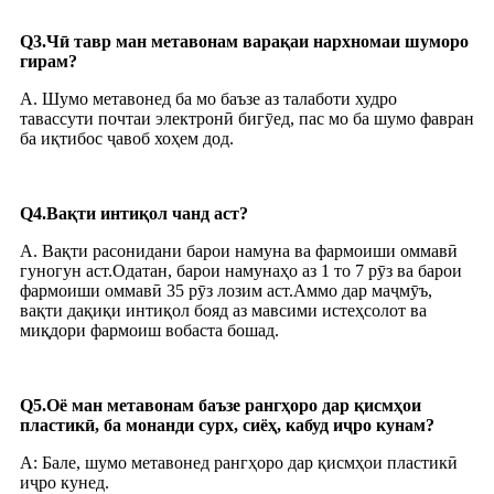
Q3.Чӣ тавр ман метавонам варақаи нархномаи шуморо
гирам?
A. Шумо метавонед ба мо баъзе аз талаботи худро
тавассути почтаи электронӣ бигӯед, пас мо ба шумо фавран
ба иқтибос ҷавоб хоҳем дод.
Q4.Вақти интиқол чанд аст?
A. Вақти расонидани барои намуна ва фармоиши оммавӣ
гуногун аст.Одатан, барои намунаҳо аз 1 то 7 рӯз ва барои
фармоиши оммавӣ 35 рӯз лозим аст.Аммо дар маҷмӯъ,
вақти дақиқи интиқол бояд аз мавсими истеҳсолот ва
миқдори фармоиш вобаста бошад.
Q5.Оё ман метавонам баъзе рангҳоро дар қисмҳои
пластикӣ, ба монанди сурх, сиёҳ, кабуд иҷро кунам?
A: Бале, шумо метавонед рангҳоро дар қисмҳои пластикӣ
иҷро кунед.