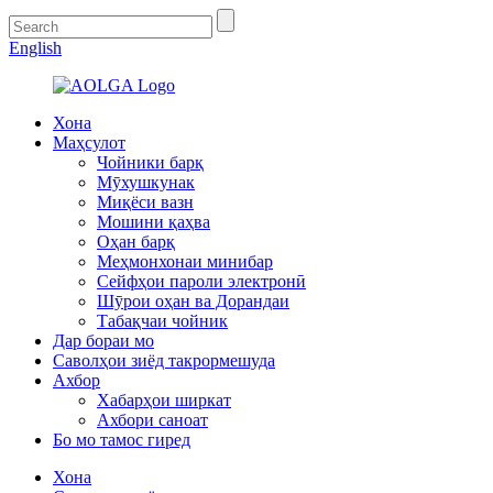
English
Хона
Маҳсулот
Чойники барқ
Мӯхушкунак
Миқёси вазн
Мошини қаҳва
Оҳан барқ
Меҳмонхонаи минибар
Сейфҳои пароли электронӣ
Шӯрои оҳан ва Дорандаи
Табақчаи чойник
Дар бораи мо
Саволҳои зиёд такрормешуда
Ахбор
Хабарҳои ширкат
Ахбори саноат
Бо мо тамос гиред
Хона